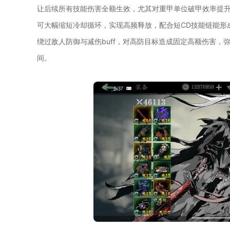
让后续所有技能伤害全额生效，尤其对重甲单位破甲效率提升
可大幅缩短冷却循环，实现高频释放，配合短CD技能链能形
绕过敌人防御与减伤buff，对高防目标造成固定高额伤害
间。