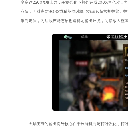
率高达2200%攻击力，杀意强化下额外造成200%角色攻
命值，面对高防BOSS或精英怪时输出效率远超常规技能。
限制走位，为后续技能连招创造稳定输出环境，间接放大整
火焰突袭的输出提升核心在于技能机制与精研强化，精研