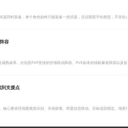
武器同时装备，单个角色始终只能装备一把武器，且仅限双手剑类型，不存在多
阵容
套成熟体系，分别是PVP竞技的控场联动阵容、PVE副本的续航爆发阵容以及低
找到支援点
，核心要依托地图视觉识别、斥候探索、联盟信息联动、目标追踪锁定、场景规