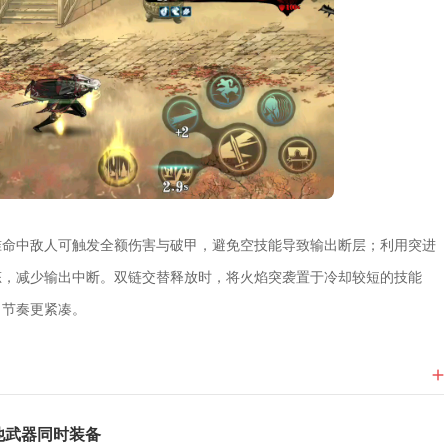
准命中敌人可触发全额伤害与破甲，避免空技能导致输出断层；利用突进
态，减少输出中断。双链交替释放时，将火焰突袭置于冷却较短的技能
出节奏更紧凑。
他武器同时装备