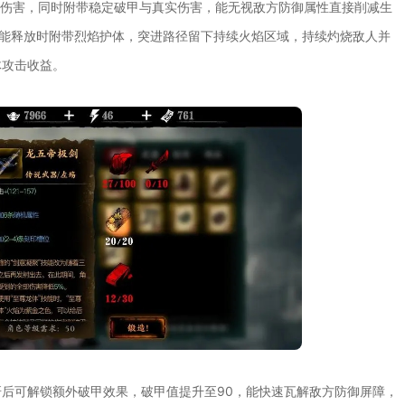
击力伤害，同时附带稳定破甲与真实伤害，能无视敌方防御属性直接削减生
技能释放时附带烈焰护体，突进路径留下持续火焰区域，持续灼烧敌人并
体攻击收益。
后可解锁额外破甲效果，破甲值提升至90，能快速瓦解敌方防御屏障，