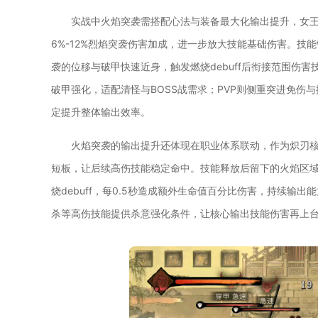
实战中火焰突袭需搭配心法与装备最大化输出提升，女
6%-12%烈焰突袭伤害加成，进一步放大技能基础伤害。
袭的位移与破甲快速近身，触发燃烧debuff后衔接范围伤害
破甲强化，适配清怪与BOSS战需求；PVP则侧重突进免
定提升整体输出效率。
火焰突袭的输出提升还体现在职业体系联动，作为炽刃
短板，让后续高伤技能稳定命中。技能释放后留下的火焰区
烧debuff，每0.5秒造成额外生命值百分比伤害，持续
杀等高伤技能提供杀意强化条件，让核心输出技能伤害再上台