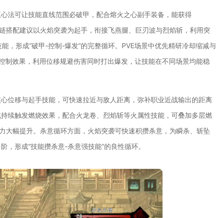
王心法可让技能直线范围必破甲，配合熔火之心副手装备，能获得
技能链搭配建议以火焰突袭为起手，衔接飞燕腿、巨刃波与烈焰斩，利用突
技能，形成“破甲-控制-爆发”的完整循环。PVE场景中优先精研冷却缩减与
伤与控制效果，利用位移规避伤害同时打出爆发，让技能在不同场景均能稳
核心位移与起手技能，可快速拉近与敌人距离，弥补职业近战输出的距离
域持续触发燃烧效果，配合火龙卷、烈焰斩等火属性技能，可叠加多层燃
输出能力大幅提升。杀意循环方面，火焰突袭可快速积攒杀意，为瞬杀、斩坠
阶，形成“技能攒杀意-杀意强技能”的良性循环。