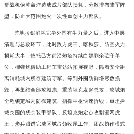
群战机俯冲轰炸造成成片部队损耗，分散排布陆军阵
型，防止大范围炮火一次性重创主力部队。
阵地拉锯消耗完毕外围有生力量之后，进入中层
清理与总攻环节，此时敌方虎王、喀秋莎、防空火力
损耗大半，依托己方前沿炮塔持续白嫖剩余驻守单
位，榴弹炮借助工程车雷达站拓展视野，隔着安全距
离消耗城内残存建筑守军。等到外围防御塔尽数损
毁，再集结全部攻城炮、重装坦克发起总攻，攻城炮
全程锁定城内防御建筑、指挥中枢快速拆毁，重坦拦
截突围的残余装甲部队，反坦克炮定点收割漏网虎
王，步兵跟进完成区域占领收尾工作。团战协作模式