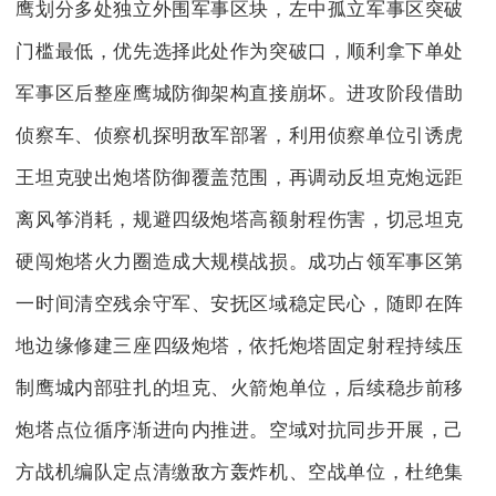
鹰划分多处独立外围军事区块，左中孤立军事区突破
门槛最低，优先选择此处作为突破口，顺利拿下单处
军事区后整座鹰城防御架构直接崩坏。进攻阶段借助
侦察车、侦察机探明敌军部署，利用侦察单位引诱虎
王坦克驶出炮塔防御覆盖范围，再调动反坦克炮远距
离风筝消耗，规避四级炮塔高额射程伤害，切忌坦克
硬闯炮塔火力圈造成大规模战损。成功占领军事区第
一时间清空残余守军、安抚区域稳定民心，随即在阵
地边缘修建三座四级炮塔，依托炮塔固定射程持续压
制鹰城内部驻扎的坦克、火箭炮单位，后续稳步前移
炮塔点位循序渐进向内推进。空域对抗同步开展，己
方战机编队定点清缴敌方轰炸机、空战单位，杜绝集