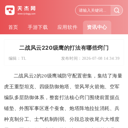
首页
手游下载
应用软件
资讯中心
二战风云220级鹰的打法有哪些窍门
编辑：
TL
发布时间：
2026-07-08 14:34:39
二战风云2的20级鹰城防守配置密集，集结了海量
虎王重型坦克、四级防御炮塔、管风琴火箭炮、空军
编队多层防御体系，整套打法核心窍门围绕前置据点
铺垫、外围军事区逐个蚕食、炮塔阵地拉扯消耗、兵
种克制分工、士气机制削弱、分段总攻收尾六大维度