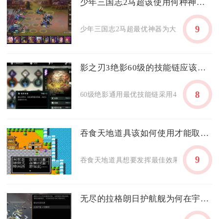
少年三国志2马超该使用何种神器才能更好
9
少年三国志2马超最优神器为大夏龙雀刀，次选
影之刃3绝影60级的技能链应该如何调整
8
60级绝影通用最优技能链采用4+4双链结构，
吞食天地道具该如何使用才能取得最佳效果
9
吞食天地道具想要发挥最佳效果，核心在于按
无尽的拉格朗日护航舰为何在宇宙中闪耀