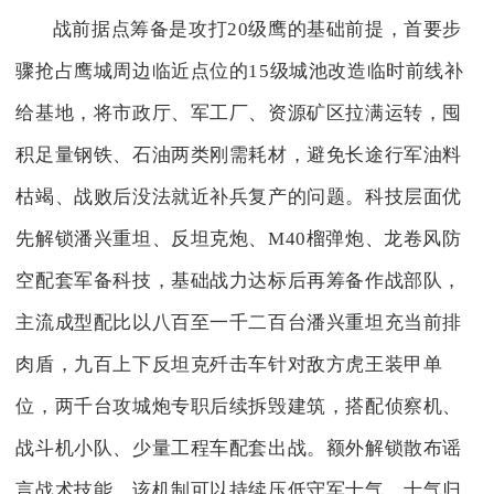
战前据点筹备是攻打20级鹰的基础前提，首要步
骤抢占鹰城周边临近点位的15级城池改造临时前线补
给基地，将市政厅、军工厂、资源矿区拉满运转，囤
积足量钢铁、石油两类刚需耗材，避免长途行军油料
枯竭、战败后没法就近补兵复产的问题。科技层面优
先解锁潘兴重坦、反坦克炮、M40榴弹炮、龙卷风防
空配套军备科技，基础战力达标后再筹备作战部队，
主流成型配比以八百至一千二百台潘兴重坦充当前排
肉盾，九百上下反坦克歼击车针对敌方虎王装甲单
位，两千台攻城炮专职后续拆毁建筑，搭配侦察机、
战斗机小队、少量工程车配套出战。额外解锁散布谣
言战术技能，该机制可以持续压低守军士气，士气归