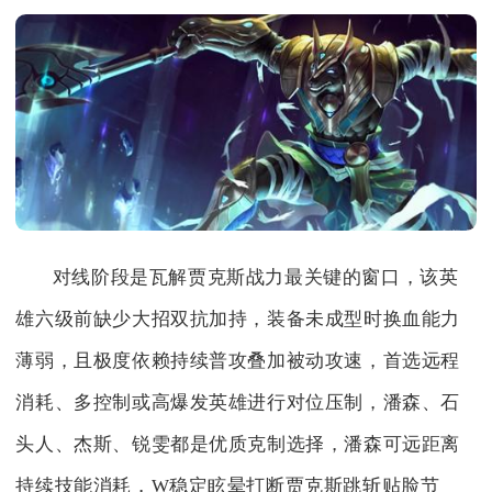
对线阶段是瓦解贾克斯战力最关键的窗口，该英
雄六级前缺少大招双抗加持，装备未成型时换血能力
薄弱，且极度依赖持续普攻叠加被动攻速，首选远程
消耗、多控制或高爆发英雄进行对位压制，潘森、石
头人、杰斯、锐雯都是优质克制选择，潘森可远距离
持续技能消耗，W稳定眩晕打断贾克斯跳斩贴脸节