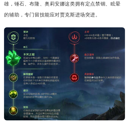
雄，锤石、布隆、奥莉安娜这类拥有定点禁锢、眩晕
的辅助，专门留技能应对贾克斯进场突进。