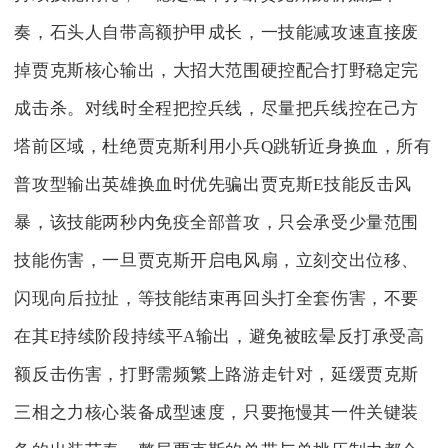
奏，石头人自带高额护甲成长，一技能减攻速直接废
掉贾克斯核心输出，大招大范围硬控配合打野稳定完
成击杀。对线时全程把控兵线，尽量把兵线控在己方
塔前区域，杜绝贾克斯利用小兵Q跳斩近身换血，所有
普攻型输出英雄换血时优先骗出贾克斯E技能反击风
暴，该技能两秒内免疫全部普攻，只会承受少量范围
技能伤害，一旦贾克斯开启电风扇，立刻交出位移、
闪现向后拉扯，等技能结束再回头打全套伤害，不要
在其E持续阶段持续平A输出，避免被眩晕反打承受高
额反击伤害，打野需频繁上路游走针对，延缓贾克斯
三相之力核心装备成型速度，只要拖慢其一件关键装