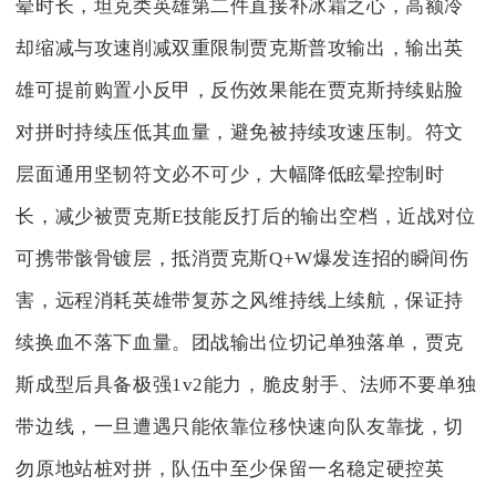
晕时长，坦克类英雄第二件直接补冰霜之心，高额冷
却缩减与攻速削减双重限制贾克斯普攻输出，输出英
雄可提前购置小反甲，反伤效果能在贾克斯持续贴脸
对拼时持续压低其血量，避免被持续攻速压制。符文
层面通用坚韧符文必不可少，大幅降低眩晕控制时
长，减少被贾克斯E技能反打后的输出空档，近战对位
可携带骸骨镀层，抵消贾克斯Q+W爆发连招的瞬间伤
害，远程消耗英雄带复苏之风维持线上续航，保证持
续换血不落下血量。团战输出位切记单独落单，贾克
斯成型后具备极强1v2能力，脆皮射手、法师不要单独
带边线，一旦遭遇只能依靠位移快速向队友靠拢，切
勿原地站桩对拼，队伍中至少保留一名稳定硬控英