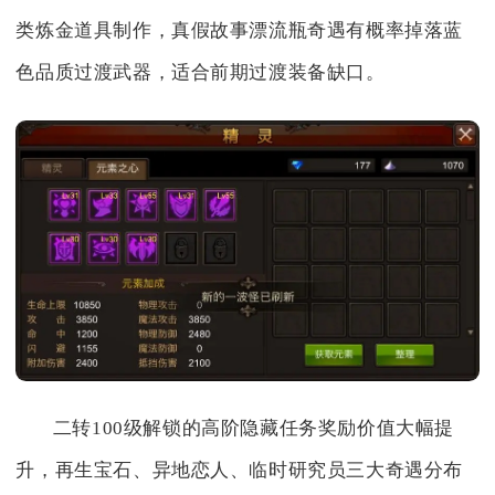
类炼金道具制作，真假故事漂流瓶奇遇有概率掉落蓝
色品质过渡武器，适合前期过渡装备缺口。
二转100级解锁的高阶隐藏任务奖励价值大幅提
升，再生宝石、异地恋人、临时研究员三大奇遇分布