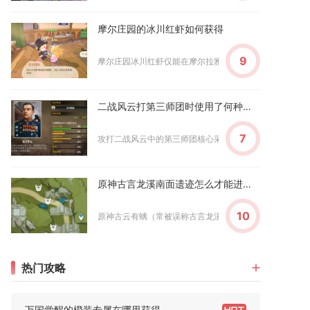
摩尔庄园的冰川红虾如何获得
9
摩尔庄园冰川红虾仅能在摩尔拉雅雪山鱼池通过垂钓产出，低
二战风云打第三师团时使用了何种战术
7
攻打二战风云中的第三师团核心采用分层炮灰消耗+侧翼钳形合
原神古言龙溪南面遗迹怎么才能进去探险
10
原神古云有螭（常被误称古言龙溪）南面遗迹进入探险，核心
热门攻略
万国觉醒的橙装专属在哪里获得