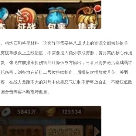
丹、精炼石和将星材料，这套阵容需要将八成以上的资源全部倾斜给关
证突破等级跟上主线进度，不需要投入额外养成资源，黄月英的核心作用
回复，张飞在前排承担伤害并且降低敌方输出，三者只需要激活基础羁绊
首轮伤害，刘备放在前排二号位持续抬血，后排依次摆放黄月英、关羽、
阵容，在战力差距不大的对局中依靠怒气机制不断释放合击，不断压低敌
蜀国合击阵容不断拖垮血量。