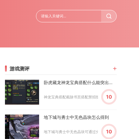
游戏测评
卧虎藏龙神龙宝典搭配什么能突出特点
10
神龙宝典搭配截脉书页搭配禁招抵抗书页，再辅以气血增益书
地下城与勇士中无色晶块怎么得到
10
地下城与勇士中无色晶块可通过分解装备、副本掉落、材料兑