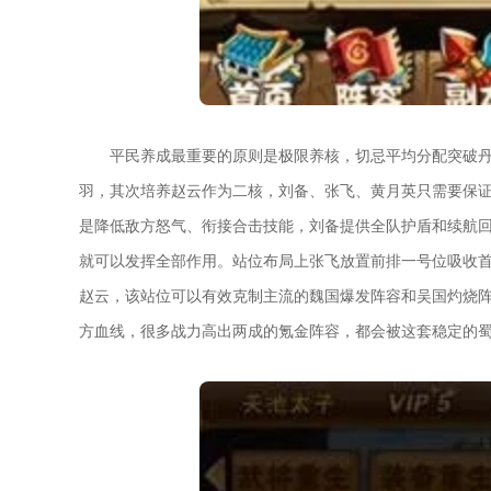
平民养成最重要的原则是极限养核，切忌平均分配突破
羽，其次培养赵云作为二核，刘备、张飞、黄月英只需要保
是降低敌方怒气、衔接合击技能，刘备提供全队护盾和续航
就可以发挥全部作用。站位布局上张飞放置前排一号位吸收
赵云，该站位可以有效克制主流的魏国爆发阵容和吴国灼烧
方血线，很多战力高出两成的氪金阵容，都会被这套稳定的