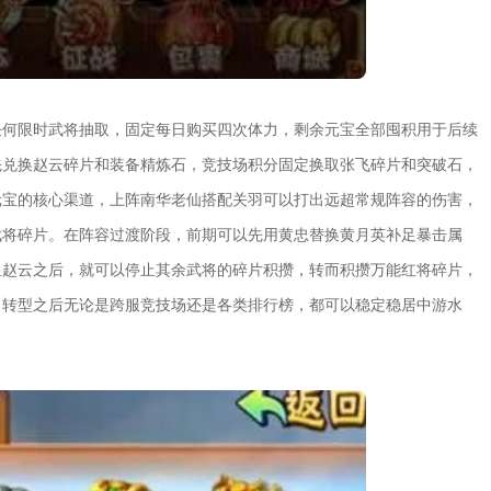
任何限时武将抽取，固定每日购买四次体力，剩余元宝全部囤积用于后续
先兑换赵云碎片和装备精炼石，竞技场积分固定换取张飞碎片和突破石，
元宝的核心渠道，上阵南华老仙搭配关羽可以打出远超常规阵容的伤害，
武将碎片。在阵容过渡阶段，前期可以先用黄忠替换黄月英补足暴击属
星赵云之后，就可以停止其余武将的碎片积攒，转而积攒万能红将碎片，
，转型之后无论是跨服竞技场还是各类排行榜，都可以稳定稳居中游水