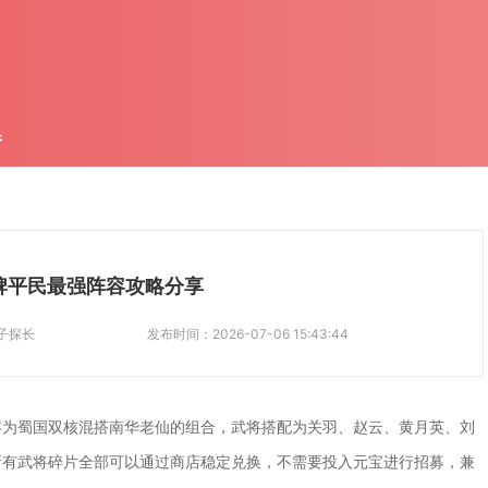
件
牌平民最强阵容攻略分享
子探长
发布时间：
2026-07-06 15:43:44
容为蜀国双核混搭南华老仙的组合，武将搭配为关羽、赵云、黄月英、刘
所有武将碎片全部可以通过商店稳定兑换，不需要投入元宝进行招募，兼