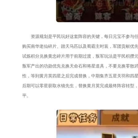
资源规划是平民玩好这套阵容的关键，每日元宝不参与
购买南华老仙碎片、踏天马匹以及蜀霸主时装，军团贡献优
试炼积分兑换黄忠碎片用于前期过渡，叛军玩法是平民积攒
叛军产出的功勋优先兑换天命石和将星道具，不要兑换零散
性，等到黄月英四星之后完成替换，中期集齐五星关羽和四
后期可以零星获取水镜先生，替换黄月英完成最终阵容转型
平。