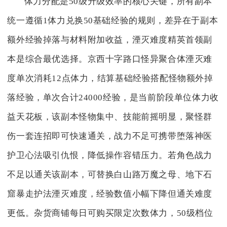
体力分配是50级升级效率的核心关键，所有副本
统一遵循1体力兑换50基础经验的规则，差异在于副本
额外经验掉落与材料附加收益，湮灭难度精英首领副
本是综合最优选择。京西十字路口怪异聚合体湮灭难
度单次消耗12点体力，结算基础经验搭配怪物额外掉
落经验，单次合计24000经验，是当前阶段单位体力收
益天花板，该副本怪物集中、技能前摇明显，聚怪群
伤一套连招即可快速通关，战力不足可携带堕落神医
护卫心法吸引仇恨，降低操作容错压力。若角色战力
不足以通关该副本，可替换白山路万魔之母、地下石
窟暴走护法湮灭难度，经验数值小幅下降但通关难度
更低。杂货商铺每日可购买限定次数体力，50级档位