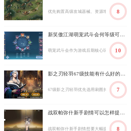
8
优先购置高级攻城器械、资源增益类道具与省会专
新笑傲江湖萌宠武斗会何等级可报名
10
萌宠武斗会作为游戏后期核心玩法，对角色等
影之刃轻羽67级技能有什么好的配备方法
7
67级影之刃轻羽优先选用刷图持续爆发链搭配
战双帕弥什新手剧情可以怎样提高通关效率
8
战双帕弥什新手剧情想要大幅提升通关效率，