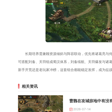
长期培养需兼顾资源倾斜与阵容联动，优先将诸葛亮与
可搭配刘备、关羽组成蜀汉体系，刘备续航、关羽爆发与诸葛
新手开荒还是老玩家冲榜，这套组合都能稳定发挥，成为征
相关资讯
曹魏在攻城掠地中有没
2026-07-14