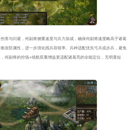
策伤害与闪避，何副将侧重速度与兵力加成，确保何副将速度略高于诸葛
平衡攻防属性，进一步强化残兵容错率。兵种适配优先弓兵或步兵，避免
，何副将的控场+续航双重增益更适配诸葛亮的全能定位，无明显短