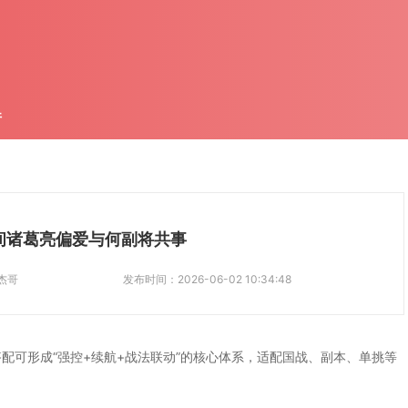
件
间诸葛亮偏爱与何副将共事
杰哥
发布时间：
2026-06-02 10:34:48
配可形成“强控+续航+战法联动”的核心体系，适配国战、副本、单挑等