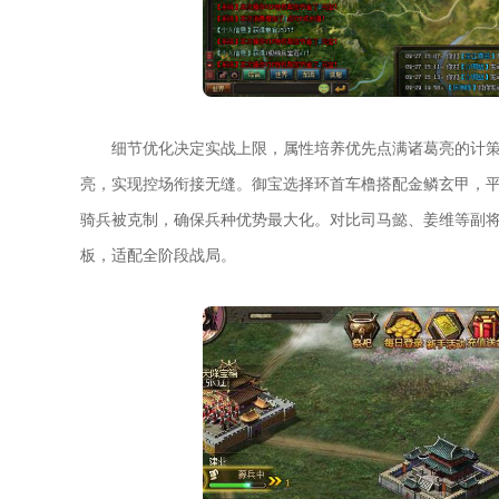
细节优化决定实战上限，属性培养优先点满诸葛亮的计
亮，实现控场衔接无缝。御宝选择环首车橹搭配金鳞玄甲，
骑兵被克制，确保兵种优势最大化。对比司马懿、姜维等副将
板，适配全阶段战局。