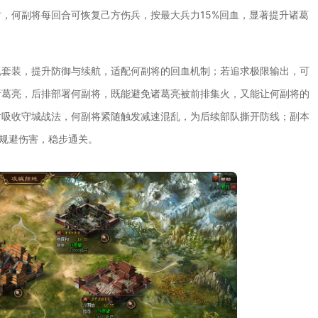
，何副将每回合可恢复己方伤兵，按最大兵力15%回血，显著提升诸葛
龟套装，提升防御与续航，适配何副将的回血机制；若追求极限输出，可
诸葛亮，后排部署何副将，既能避免诸葛亮被前排集火，又能让何副将的
盾吸收守城战法，何副将紧随触发减速混乱，为后续部队撕开防线；副本
能规避伤害，稳步通关。