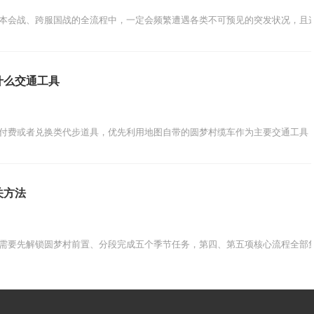
本会战、跨服国战的全流程中，一定会频繁遭遇各类不可预见的突发状况，且这
什么交通工具
付费或者兑换类代步道具，优先利用地图自带的圆梦村缆车作为主要交通工具，
关方法
需要先解锁圆梦村前置、分段完成五个季节任务，第四、第五项核心流程全部集