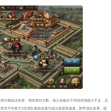
概率闪避战法伤害、增加算卦次数，核心短板在于持续控场能力不足，且
普攻可对敌方3支部队施加攻速与战法速度双减速，附带混乱效果，能