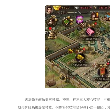
诸葛亮觉醒后拥有神威、神算、神速三大核心技能，可
残兵阶段易被爆发带走。何副将的技能恰好弥补这一缺陷，其