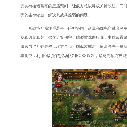
完美衔接诸葛亮的星盾预判，让敌方难以释放关键战法。同时
亮的生存续航，解决其残兵脆弱的问题。
实战搭配需注重装备与阵型协同，诸葛亮优先穿戴真灵
换真烛龙套装，强化计策伤害。阵型首选雁行阵，中排放置
减速与混乱效果覆盖敌方全员。国战攻城时，诸葛亮先开星
单挑中，利用何副将的控场限制BOSS爆发，诸葛亮预判技