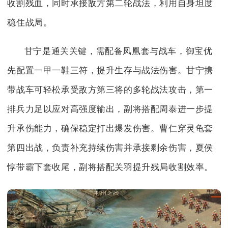
收割残血，同时承接敌方第二轮战法，利用自身坦度
稳住战局。
甘宁是通关关键，需配备凤凰套与战车，御宝优
先配置一甲一鞋三符，提升生存与战法伤害。甘宁携
带战车可轻松承受敌方第三将的多轮战法攻击，第一
排兵力足以应对高强度输出，副将搭配周泰进一步提
升承伤能力，确保稳定打出爆发伤害。曹仁穿灵龟套
第四出战，负责补充持续伤害并承接剩余伤害，夏侯
惇带霸下套收尾，副将搭配关羽提升残局收割效率。