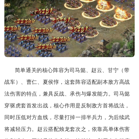
简单通关的核心阵容为司马懿、赵云、甘宁（带
战车）、曹仁、夏侯惇，这套阵容适配副本敌方高战
法伤害的特点，兼具反战、承伤与爆发能力。司马懿
穿驱虎套首发出战，核心作用是反制敌方首将战法，
同时压低对方血线，尽量打掉一排半兵力，为后续武
将减轻压力。赵云搭配烛龙套次之，依靠高单体伤害