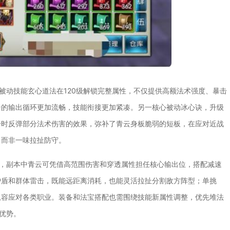
，被动技能玄心道法在120级解锁完整属性，不仅提供高额法术强度、暴击
云的输出循环更加流畅，技能衔接更加紧凑。另一核心被动冰心诀，升级
击时反弹部分法术伤害的效果，弥补了青云身板脆弱的短板，在应对近战
，而非一味拉扯防守。
变，副本中青云可凭借高范围伤害和穿透属性担任核心输出位，搭配减速
护盾和群体雷击，既能远距离消耗，也能灵活拉扯分割敌方阵型；单挑
从容应对各类职业。装备和法宝搭配也需围绕技能新属性调整，优先堆法
优势。