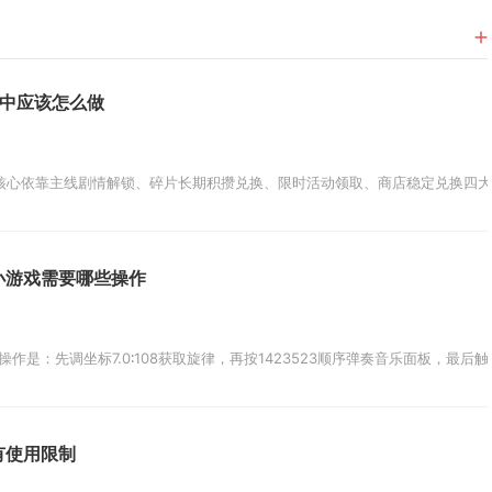
2中应该怎么做
核心依靠主线剧情解锁、碎片长期积攒兑换、限时活动领取、商店稳定兑换四大
小游戏需要哪些操作
作是：先调坐标7.0∶108获取旋律，再按1423523顺序弹奏音乐面板，最
有使用限制