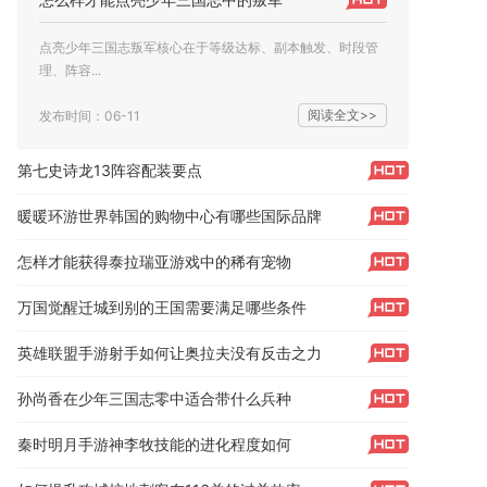
点亮少年三国志叛军核心在于等级达标、副本触发、时段管
理、阵容...
阅读全文>>
发布时间：06-11
第七史诗龙13阵容配装要点
暖暖环游世界韩国的购物中心有哪些国际品牌
怎样才能获得泰拉瑞亚游戏中的稀有宠物
万国觉醒迁城到别的王国需要满足哪些条件
英雄联盟手游射手如何让奥拉夫没有反击之力
孙尚香在少年三国志零中适合带什么兵种
秦时明月手游神李牧技能的进化程度如何