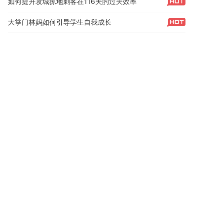
如何提升攻城掠地刺客在116关的过关效率
大掌门林妈如何引导学生自我成长