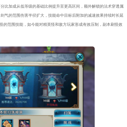
百分比加成从低等级的基础比例提升至更高区间，额外解锁的法术穿透属
冰剑气的范围伤害半径扩大，技能命中目标后附加的减速效果持续时长延
小怪的范围技能，如今能对精英怪和敌方玩家形成有效压制，副本刷怪效