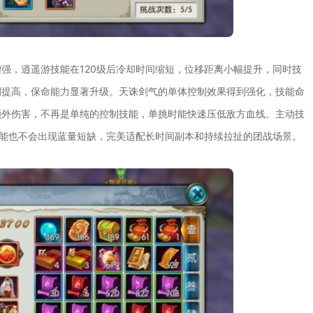
强，逍遥游技能在120级后冷却时间缩短，位移距离小幅提升，同时技
例提高，保命能力显著升级。天诛剑气的单体控制效果得到强化，技能命
额外伤害，不再是单纯的控制技能，单挑时能快速压低敌方血线。主动技
技能也不会出现蓝量短缺，完美适配长时间副本和持续拉扯的团战场景。