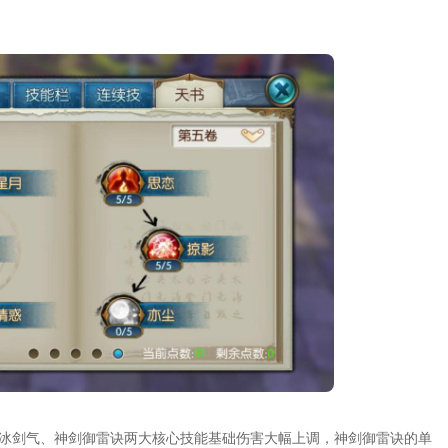
寒冰剑气、神剑御雷诀两大核心技能基础伤害大幅上调，神剑御雷诀的单