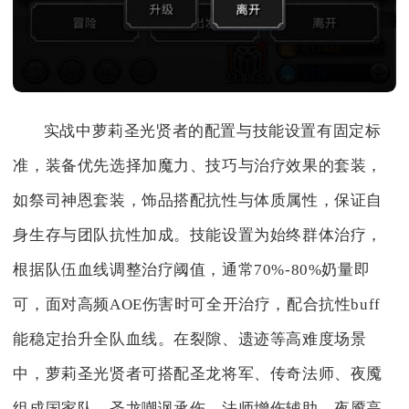
实战中萝莉圣光贤者的配置与技能设置有固定标
准，装备优先选择加魔力、技巧与治疗效果的套装，
如祭司神恩套装，饰品搭配抗性与体质属性，保证自
身生存与团队抗性加成。技能设置为始终群体治疗，
根据队伍血线调整治疗阈值，通常70%-80%奶量即
可，面对高频AOE伤害时可全开治疗，配合抗性buff
能稳定抬升全队血线。在裂隙、遗迹等高难度场景
中，萝莉圣光贤者可搭配圣龙将军、传奇法师、夜魇
组成国家队，圣龙嘲讽承伤，法师增伤辅助，夜魇高