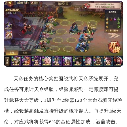
天命任务的核心奖励围绕武将天命系统展开，完
成任务可累计天命经验，经验累积到一定额度即可提
升武将天命等级，1级升至2级需120个天命石填充经验
槽，经验越高触发直接升级的概率越大。每提升1级天
命，对应武将将获得6%的基础属性加成，涵盖攻击、