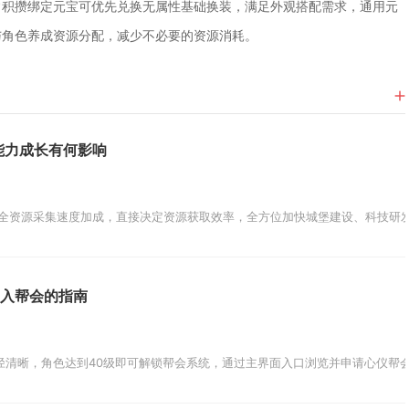
常积攒绑定元宝可优先兑换无属性基础换装，满足外观搭配需求，通用元
与角色养成资源分配，减少不必要的资源消耗。
能力成长有何影响
%全资源采集速度加成，直接决定资源获取效率，全方位加快城堡建设、科技研发
加入帮会的指南
径清晰，角色达到40级即可解锁帮会系统，通过主界面入口浏览并申请心仪帮会