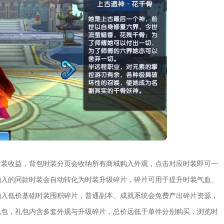
时装收益，背包时装分页会收纳所有商城购入外观，点击对应时装即可一
购入的同款时装会自动转化为时装升级碎片，碎片可用于提升时装气血、
购入低价基础时装囤积碎片，普通副本、成就系统会免费产出碎片资源，
礼包，礼包内含多套外观与升级碎片，总价远低于单件分别购买，浏览时