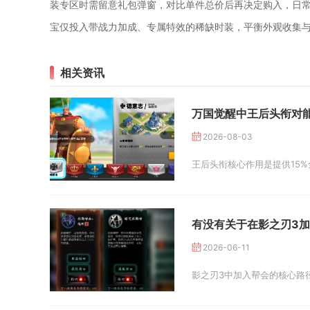
装专区时需留意礼包弹窗，对比单件总价后再决定购入，日
宝仅投入带战力加成、专属特效的稀缺时装，平衡外观收集
相关资讯
万国觉醒中王后头衔对
2026-08-03
王后头衔核心作用是提供15
有没有关于在影之刃3
2026-06-11
影之刃3中加入帮会的核心路