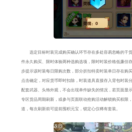
选定目标时装完成购买确认环节存在多处容易忽略的干
件永久购买、限时体验两种选购选项，限时时装价格低廉但
步提示该时装每日限购次数，部分折扣特卖时装单日存在购
点击确定，对应货币即时扣除，时装道具直接存入背包时装
配套武器、头饰外观，不会出现单件缺失的情况，若页面显
专区货品周期刷新，或参与页面联动抢购活动解锁购买权限
道，每次刷新前可提前囤积元宝，锁定心仪稀有套装。