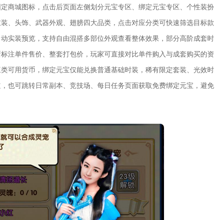
固定商城图标，点击后页面左侧划分元宝专区、绑定元宝专区、个性装扮
衣装、头饰、武器外观、翅膀四大品类，点击对应分类可快速筛选目标款
自动实装预览，支持自由混搭多部位外观查看整体效果，部分高阶成套时
晰标注单件售价、整套打包价，玩家可直接对比单件购入与成套购买的资
三类可用货币，绑定元宝仅能兑换普通基础时装，稀有限定套装、光效时
道，也可跳转日常副本、竞技场、每日任务页面获取免费绑定元宝，避免