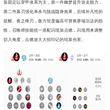
装固定以穿甲体系为主，第一件幽梦提升游走能力，
第二件暮刃强化单杀与脱战隐身效果，后续补凡性的
提醒、夜之锋刃，敌方坦度偏高可替换赛瑞尔达的怨
恨，召唤师技能统一搭配闪现加点燃，闪现用来调整
切入角度，点燃放大大招印记的结算伤害。