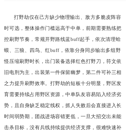
打野劫仅在己方缺少物理输出、敌方多脆皮阵容
时可选，整体操作门槛远高于中单，前期需要熟练把
控刷野节奏，常规开野路线蓝buff起手，依次清理蛤
蟆、三狼、四鸟、红buff，依靠分身同步输出多组野
怪压缩刷野时长，出门装备选择红色打野刀，符文依
旧电刑为主，出装第一件保留幽梦，第二件可补三相
之力提升刷野效率。打野劫的短板十分明显，野区发
育需要持续占用野区资源，中单队友容易陷入经济劣
势，且自身缺乏稳定线权，抓人失败后会直接进入长
时间弱势期，团战进场容错更低，一旦大招交出未能
击杀目标，没有兵线持续提供经济支撑，很难快速补