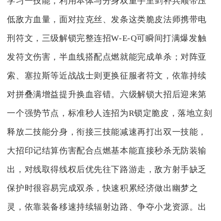
学习一技能，利用本体与分身双重手里剑补兵顺带压
低敌方血量，面对拉克丝、发条这类脆皮法师携带电
刑符文，三级解锁完整连招W-E-Q可瞬间打满爆发触
发符文伤害，半血线搭配点燃就能完成单杀；对阵亚
索、塞拉斯等近战战士则更换征服者符文，依靠持续
对拼叠满增益提升换血容错。六级解锁大招后迎来第
一个强势节点，标准秒人连招为R锁定脆皮，落地立刻
释放二技能分身，衔接三技能减速再打出双一技能，
大招印记结算伤害配合点燃基本能直接秒杀无防装输
出，对线取得线权后优先往下路游走，敌方射手缺乏
保护时很容易完成双杀，快速积累经济做出幽梦之
灵，依靠装备移速持续辐射边路、争夺小龙资源。出