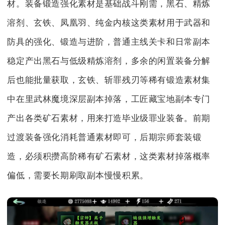
材。装备锻造强化素材是基础战斗刚需，黑石、精炼
溶剂、玄铁、凤凰羽、纯金内核这类素材用于武器和
防具的强化、锻造与进阶，普通主线关卡和日常副本
稳定产出黑石与低级精炼溶剂，多余的闲置装备分解
后也能批量获取，玄铁、斩罪残刃等稀有锻造素材集
中在里武林魔境深层副本掉落，工匠藏宝地副本专门
产出各类矿石素材，用来打造毕业级罪业装备。前期
过渡装备强化消耗普通素材即可，后期宗师套装锻
造，必须积攒高阶稀有矿石素材，这类素材掉落概率
偏低，需要长期刷取副本慢慢积累。