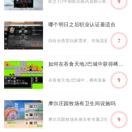
9
影之刃3中刷取左殇武器核心靠修罗塔高层掉落
哪个明日之后职业认证最适合
7
综合全类型玩家需求、市场流通行情与长期养
如何在吞食天地2巴城中获得稀有装备
9
在吞食天地2巴城中，稀有装备与关键道具需通
摩尔庄园牧场有卫生间设施吗
9
摩尔庄园牧场本身没有专属卫生间类设施，牲