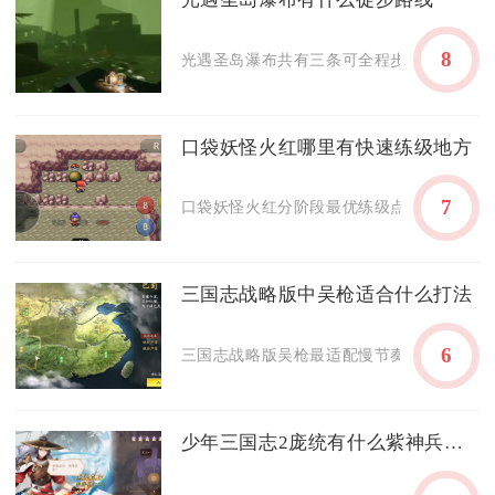
8
光遇圣岛瀑布共有三条可全程步行的徒步路线
口袋妖怪火红哪里有快速练级地方
7
口袋妖怪火红分阶段最优练级点位：前期选月见
三国志战略版中吴枪适合什么打法
6
三国志战略版吴枪最适配慢节奏持久战、驻守
少年三国志2庞统有什么紫神兵可以选择