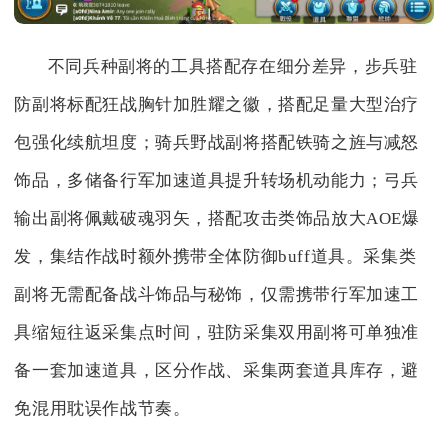
不同兵种副将的工具搭配存在细分差异，步兵驻
防副将标配狂战胸针加胜耀之徽，搭配足量大型治疗
包强化续航坦度；骑兵野战副将搭配铁骑之旌与减怒
饰品，多储备行军加速道具提升转场机动能力；弓兵
输出副将佩戴破魂羽矢，搭配攻击类饰品放大AOE爆
发，集结作战时额外携带全体防御buff道具。采集类
副将无需配备战斗饰品与秘饰，仅需携带行军加速工
具缩短往返采集点时间，驻防采集双用副将可单独准
备一套加速道具，区分作战、采集两套道具库存，避
免混用耽误作战节奏。