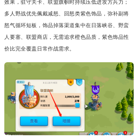
效果，驻守关卡、联盟旗帜时持续压低进攻方兵力；
多人野战优先佩戴减怒、回怒类紫色饰品，弥补副将
怒气循环短板，饰品掉落渠道集中在日落峡谷、野蛮
人要塞、联盟商店，无需追求橙色品质，紫色饰品性
价比完全覆盖日常作战需求。