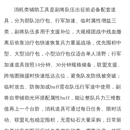
消耗类辅助工具是副将队伍出征前必备配套道
具，分为部队治疗包、行军加速、临时属性增益三
类，副将队伍多用于支援补位，大规模团战中残血撤
离后依靠治疗包快速恢复兵力重返战场，优先囤积中
型、大型治疗包，小型治疗包仅适合单人清野；行军
加速道具按照10分钟、30分钟规格储备，联盟支援、
跨地图驰援时快速抵达点位，避免队友防线被突破；
临时攻击、防御加成buff需在队伍行军途中使用，副
将自带辅助光环搭配属性buff，能让整队兵力三维数
值再上一个台阶，消耗道具可通过每日任务、限时活
动、联盟礼包稳定囤积，无需钻石大量采购，日常留