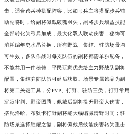
击，适合跨兵种搭配阵容，比如弓兵主将搭配步兵辅
助副将时，给副将佩戴破魂羽矢，副将步兵增益技能
全部转化为弓兵加成，最大化双人联动伤害，秘饰可
消耗编年史水晶兑换，所有野战、集结、驻防场景均
可生效，多队作战时每支队伍的副将都需单独配备，
不能共用一件秘饰，平民玩家优先给主力野战队副将
配置，集结驻防队伍可延后获取。场景专属饰品为副
将第二关键工具，分PVP、打野、驻防三类，打野常用
沉寂审判、野蛮图腾，佩戴后副将提升野蛮人伤害，
搭配洛哈、布狄卡打野副将能大幅缩减清野时间；驻
防场景选择胜耀之徽，副将佩戴后技能伤害转为重击