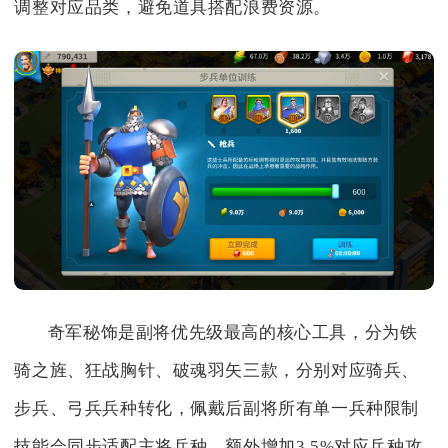
调整对应品类，避免道具搭配浪费资源。
奇军秘饰是副将优先级最高的核心工具，分为铁
骑之旌、狂战胸针、破魂羽矢三款，分别对应骑兵、
步兵、弓兵兵种转化，佩戴后副将所有单一兵种限制
技能会同步适配主将兵种，额外增加3.5%对应兵种攻