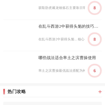
8
获取卧虎藏龙锤炼石主要靠日常副本、盛世活
在乱斗西游2中获得头魁的技巧有哪些
8
在乱斗西游2中获得头魁，核心在于构建适配战
哪些战法适合率土之滨曹操使用
6
率土之滨曹操最优战法搭配为神兵天降+大赏三
热门攻略