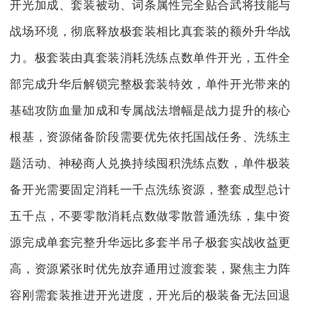
开光加成、套装被动、词条属性完全贴合武将技能与
战场环境，彻底释放极套装相比真套装的额外升华战
力。极套装由真套装消耗洗练点数单件开光，五件全
部完成升华后解锁完整极套装特效，单件开光带来的
基础攻防血量加成和专属战法增幅是战力提升的核心
根基，资源储备阶段需要优先依托国战任务、洗练主
题活动、神秘商人兑换持续囤积洗练点数，单件极装
备开光需要固定消耗一千点洗练资源，整套成型总计
五千点，不要零散消耗点数做零散普通洗练，集中资
源完成单套完整升华远比多套半吊子极套实战收益更
高，资源紧张时优先放弃通用过渡套装，聚焦主力阵
容刚需套装推进开光进度，开光后的极装备无法回退