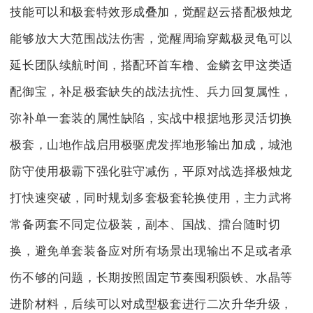
技能可以和极套特效形成叠加，觉醒赵云搭配极烛龙
能够放大大范围战法伤害，觉醒周瑜穿戴极灵龟可以
延长团队续航时间，搭配环首车橹、金鳞玄甲这类适
配御宝，补足极套缺失的战法抗性、兵力回复属性，
弥补单一套装的属性缺陷，实战中根据地形灵活切换
极套，山地作战启用极驱虎发挥地形输出加成，城池
防守使用极霸下强化驻守减伤，平原对战选择极烛龙
打快速突破，同时规划多套极套轮换使用，主力武将
常备两套不同定位极装，副本、国战、擂台随时切
换，避免单套装备应对所有场景出现输出不足或者承
伤不够的问题，长期按照固定节奏囤积陨铁、水晶等
进阶材料，后续可以对成型极套进行二次升华升级，