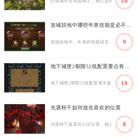
10
占领城市后巩固领土，核心是快速重建城防、
攻城掠地中哪些年兽技能是必不可少的
9
攻城掠地中，年兽的招财进宝、万象更新、镇
地下城堡2裂隙52低配置要点有哪些
10
地下城堡2裂隙52低配置通关核心在于阵容适
光遇秋千如何放在喜欢的位置
8
光遇秋千放置在心仪位置，核心是先选平坦无