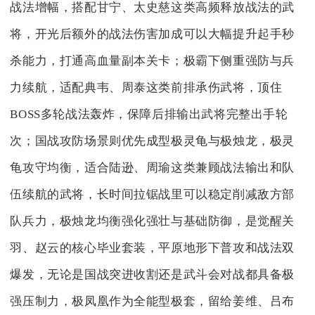
战法增幅，搭配甘宁、太史慈这类高频释放战法的武
将，开光后额外的战法伤害加成可以大幅提升起手秒
杀能力，打通高血量副本关卡；极霸下侧重强防与兵
力续航，适配典韦、周泰这类前排承伤武将，顶住
BOSS多轮战法轰炸，保障后排输出武将完整出手轮
次；国战攻防场景则优先成型极灵龟与极烛龙，极灵
龟攻守均衡，适合陆逊、周瑜这类兼顾战法输出和队
伍续航的武将，长时间拉锯战里可以稳定削减敌方部
队兵力，极烛龙均衡强化强壮与基础防御，是觉醒关
羽、赵云的核心毕业套装，平原地形下普攻和战法双
爆发，无论是国战突进收割还是武斗会对战都具备极
强压制力，极凤凰作为全能型极套，留给姜维、吕布