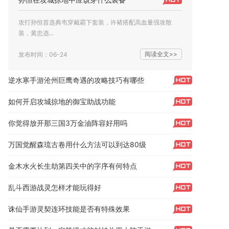
攻打孙恒首选典韦穿戴霸下套装，许褚搭配高血量强攻散
装，黄忠选...
阅读全文>>
发布时间：06-24
逆水寒手游沧州巨鹰奇遇的攻略技巧有哪些
如何开启攻城掠地的御宝助战功能
你觉得放开那三国3万金油阵容好用吗
万国觉醒森琉古卷用什么方法可以到达80级
金木水火长生劫第四关中的字序有何特点
乱斗西游战灵怎样才能玩得好
诛仙手游灵契连环技能是否有特殊效果