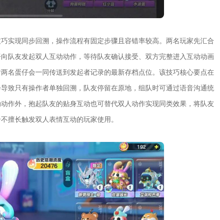
技巧实现同步回溯，操作流程有固定步骤且容错率较高。两名玩家先汇合
仔向队友发起双人互动动作，等待队友确认接受、双方完整进入互动动画
后两名蛋仔会一同传送到发起者记录的最新存档点位。该技巧核心要点在
会导致只有操作者单独回溯，队友停留在原地，组队时可通过语音沟通统
动动作外，抱起队友的贴身互动也可替代双人动作实现同类效果，将队友
合不擅长触发双人表情互动的玩家使用。