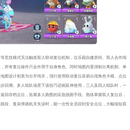
对等竞技模式无法触发双人联动复位机制，仅乐园自建房间、双人合作闯
定，所有复位操作只会作用于自身角色。同时地图内置强制分离机制、单
类地图设计初衷为分开闯关，强行使用联动复位容易出现角色卡模、点位
同步回溯。多人组队场景下该技巧还能延伸使用，三人及四人组队时，一
步返回存档点位，拓展多人跑图的应急脱困手段。熟练掌握双人复位后，
毁路段、复杂弹跳机关失误时，能一次性全员回到安全点位，大幅缩短双