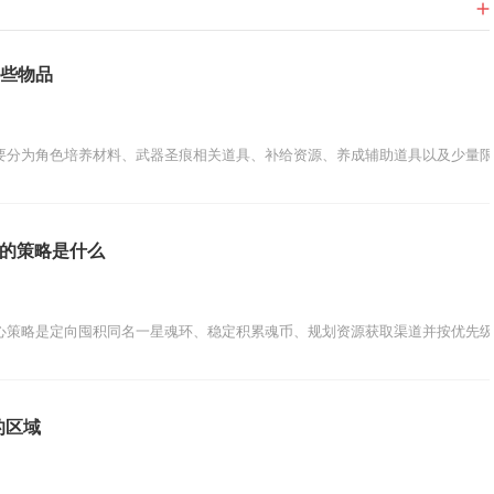
哪些物品
要分为角色培养材料、武器圣痕相关道具、补给资源、养成辅助道具以及少量限
星的策略是什么
心策略是定向囤积同名一星魂环、稳定积累魂币、规划资源获取渠道并按优先级
的区域