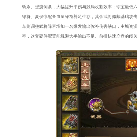
斩杀、强袭词条，大幅提升平伤与残局收割效率；珍宝最低
绿符、夏侯惇配备血量绿符补足生存，其余武将佩戴基础攻击
车则调整武将阵容增加一名爆发输出弥补伤害缺口，主城资源
率，这套硬件配置能规避大半输出不足、前排快速崩盘的闯