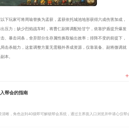
宝以下玩家可将周瑜替换为孟获，孟获依托城池地形获得六成伤害加成，
输出压力；缺少烈焰战车时，将曹仁副将调配给甘宁，依靠护盾提升爆发
攻击、暴击词条，舍弃部分生存属性换取输出效率；排阵不变的前提下，
残局击杀能力，这套调整方案无需额外养成资源，仅靠装备、副将微调就
锋副本。
加入帮会的指南
径清晰，角色达到40级即可解锁帮会系统，通过主界面入口浏览并申请心仪帮会