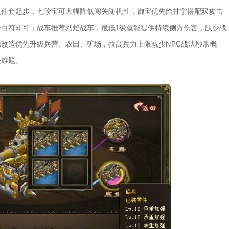
六件套起步，七珍宝可大幅降低闯关随机性，御宝优先给甘宁搭配双攻击
白符即可；战车推荐烈焰战车，最低1级就能提供持续侧方伤害，缺少战
改造优先升级兵营、农田、矿场，拉高兵力上限减少NPC战法秒杀概
关难题。