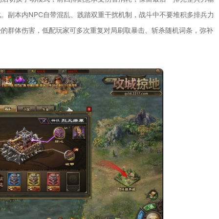
。副本内NPC自带混乱、践踏双重干扰机制，战斗中不要堆积多排兵力
受的群体伤害，低配玩家可多次重复对局刷取暴击、斩杀随机词条，弥补