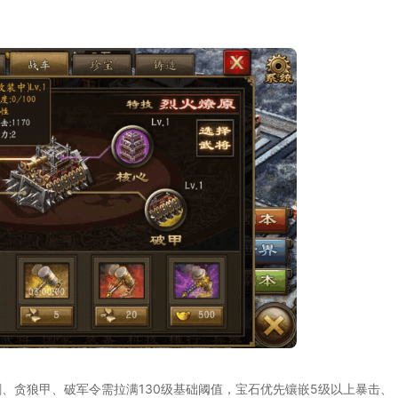
、贪狼甲、破军令需拉满130级基础阈值，宝石优先镶嵌5级以上暴击、