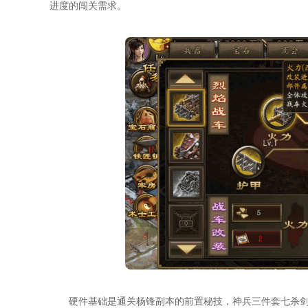
进度的闯关需求。
硬件基础是通关杨锋副本的前置秘技，神兵三件套七杀剑