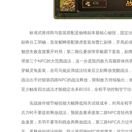
标准武将排阵与套装搭配是杨锋副本最核心秘技，固定
副将分工明确，首发貂蝉搭配驱虎套装加曹仁副将，开局必须
魅惑失败直接重开对局；第二顺位夏侯惇穿戴霸下套装，副将
弹第三个NPC的大范围战法，这一步是阻挡敌方高额群体伤
穿戴灵龟套装，在司马懿反弹战法结束后立刻释放觉醒战法
战法出手封锁第四路NPC的战法释放，限制敌方持续输出；
至少触发四次战法才能稳定击杀BOSS，全程手动控制甘宁
实战操作细节秘技能大幅降低闯关试错成本，对局全程
兵力时不要提前释放战法，预留血量承接第二路NPC首轮伤
血速度；关羽不要等到残血再释放战法，第三路NPC兵力过
兵，再释放封战法技能，防止第四路NPC提前爆发；甘宁出