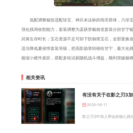
低配调整秘技适配珍宝、神兵未达标的闯关群体，六珍
强化残局收割能力，套装调整为孟获穿戴烛龙套装分担甘宁
武将生存时长；宝石资源不足可卸下防御类宝石，全部更换
适当降低夏侯惇套装等级，把高阶勋章转移给甘宁，最大化
能缩小硬件差距，搭配多轮试刷随机战斗增益，顺利突破杨
相关资讯
有没有关于在影之刃3
2026-06-11
影之刃3中加入帮会的核心路