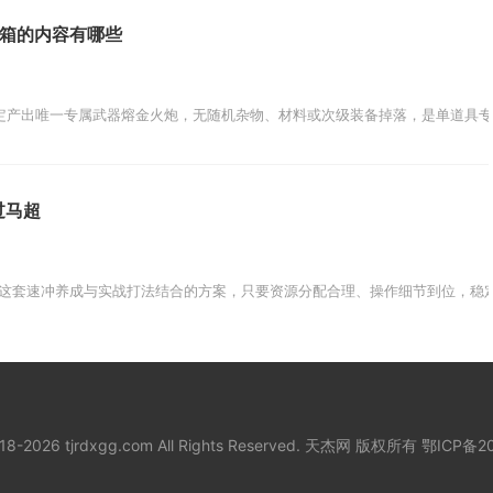
宝箱的内容有哪些
定产出唯一专属武器熔金火炮，无随机杂物、材料或次级装备掉落，是单道具专
过马超
这套速冲养成与实战打法结合的方案，只要资源分配合理、操作细节到位，稳定
018-2026 tjrdxgg.com All Rights Reserved. 天杰网 版权所有
鄂ICP备20