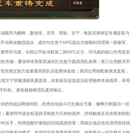
出场顺序为貂蝉、夏侯惇、关羽、周瑜、甘宁，每套武将绑定专属套装与
手动释放魅惑战法，成功勾住首个NPC战法才能顺利清理第一路敌军，
携带司马懿，全程以平砍消耗第二路NPC兵力，司马懿的核心作用是反
害的关键，夏侯惇依靠套装减伤扛住敌方践踏混乱效果；第三位觉醒关羽
，优先锁定敌方血量最高部队压低整体血线；第四位周瑜配备烛龙套装，
收尾甘宁穿戴满级凤凰套装，依靠多段连发战法处理杨锋本体残局，单局
出手时机，避免被杨锋混乱废掉输出。
手动把控战法释放时机，杜绝自动战斗打乱输出节奏，貂蝉只剩最后一排
害；夏侯惇作战全程选择克制敌方兵种的战术，持续触发反击伤害加快削
半时出手，利用觉醒护盾抵挡后续践踏伤害；周瑜出场后优先清理前排残
场后切换手动模式，前四排刻意承受伤害消耗，保留最后一排完整兵力输