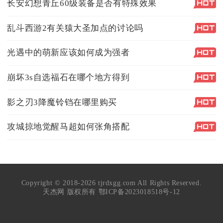
长安幻想青丘60级装备是否有特殊效果
乱斗西游2有关猿大圣加点的讨论吗
光遇中的萌新应该如何成为强者
崩坏3s自选福石在哪个地方得到
影之刃3降魔铃铛在哪里购买
攻城掠地觉醒马超如何张角搭配
Copyright © 2018-2026 tjrdxgg.com All Rights Reserved.
天杰网 版权所有
鄂ICP备2023018518号-12