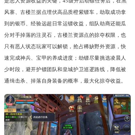
是恶人资源收益的关键，45级开启劫镖任务后，在黑
风寨、古楼兰据点埋伏高品质橙紫镖车，劫取成功拿
到的银币、经验远超日常运镖收益，组队劫商还能瓜
分对手掉落的注灵石，古楼兰资源点的掠夺权限，也
只有恶人状态玩家可以解锁，抢占稀缺野外资源，快
速完成神兵、宝甲的养成进度；劫镖尽量挑选凌晨人
少时段，避开护镖团队和皇城护卫巡逻路线，降低被
通缉击杀、掉落自身装备的概率，最大化掠夺收益。