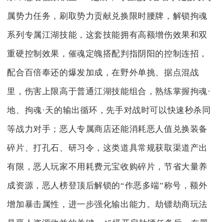
属势力任务，刷取势力贡献兑换限时腰牌，解锁拘魂
系列专属江湖技能，这套技能拥有高额增伤效果和双
重硬控制效果，催魂定魄搭配判指阴阳的控制连招，
配合百倍奉还的爆发加成，在野外单挑、据点混战
里，伤害上限高于普通江湖技能组合，熟练掌握拘魂·
地、拘魂·天的输出循环，先手对战时可以快速秒杀同
等战力对手；恶人专属商店还能消耗恶人值兑换装备
碎片、打孔石、研习令，这类道具常规获取渠道产出
有限，恶人玩家不用耗费元宝收购碎片，节省大量养
成资源，恶人榜登顶后解锁的“作恶多端”称号，额外
增加暴击属性，进一步强化输出能力。劫镖劫商玩法