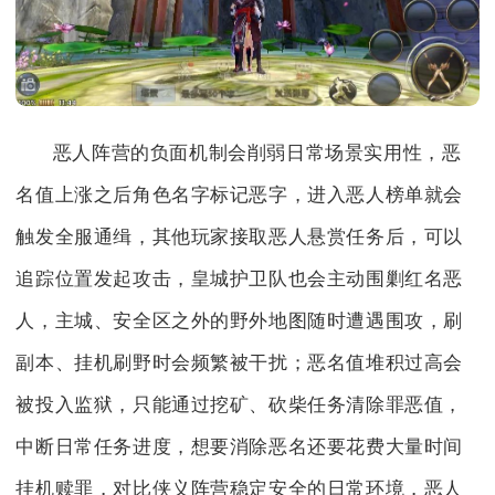
恶人阵营的负面机制会削弱日常场景实用性，恶
名值上涨之后角色名字标记恶字，进入恶人榜单就会
触发全服通缉，其他玩家接取恶人悬赏任务后，可以
追踪位置发起攻击，皇城护卫队也会主动围剿红名恶
人，主城、安全区之外的野外地图随时遭遇围攻，刷
副本、挂机刷野时会频繁被干扰；恶名值堆积过高会
被投入监狱，只能通过挖矿、砍柴任务清除罪恶值，
中断日常任务进度，想要消除恶名还要花费大量时间
挂机赎罪，对比侠义阵营稳定安全的日常环境，恶人