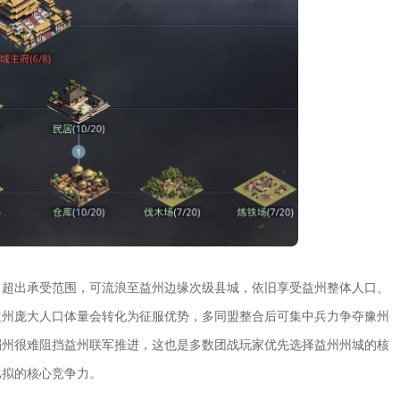
力超出承受范围，可流浪至益州边缘次级县城，依旧享受益州整体人口、
益州庞大人口体量会转化为征服优势，多同盟整合后可集中兵力争夺豫州
弱州很难阻挡益州联军推进，这也是多数团战玩家优先选择益州州城的核
比拟的核心竞争力。