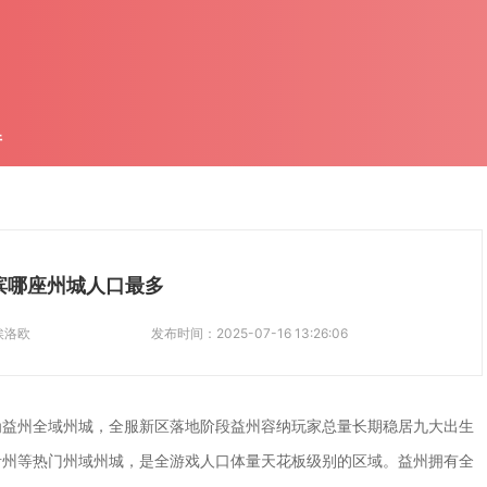
件
滨哪座州城人口最多
埃洛欧
发布时间：
2025-07-16 13:26:06
为益州全域州城，全服新区落地阶段益州容纳玩家总量长期稳居九大出生
青州等热门州域州城，是全游戏人口体量天花板级别的区域。益州拥有全