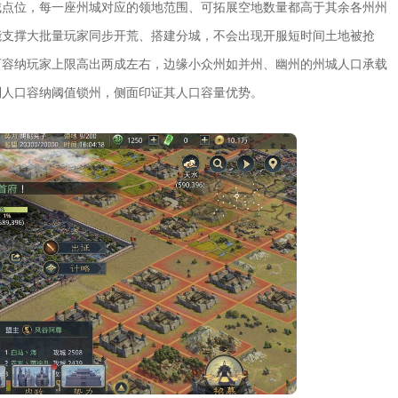
城点位，每一座州城对应的领地范围、可拓展空地数量都高于其余各州州
能支撑大批量玩家同步开荒、搭建分城，不会出现开服短时间土地被抢
可容纳玩家上限高出两成左右，边缘小众州如并州、幽州的州城人口承载
到人口容纳阈值锁州，侧面印证其人口容量优势。