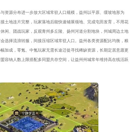
形与资源分布进一步放大区域常驻人口规模，益州以平原、缓坡地形为
连接土地连片完整，玩家落地后能快速铺展领地、完成屯田发育，不用花
量休闲、团战玩家，反观青州多丘陵、扬州河道分割地块，州城周边土地
家会选择流浪转服，间接压缩区域常驻人口。益州各类资源配比均衡，粮
小幅加成，零氪、中氪玩家无需长途迁徙寻找稀缺资源，长期定居意愿更
同盟容纳人数上限搭配多同盟共存空间，让益州州城常年维持高在线活跃