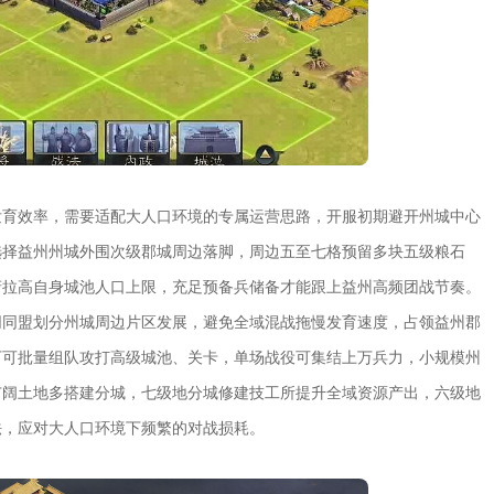
发育效率，需要适配大人口环境的专属运营思路，开服初期避开州城中心
选择益州州城外围次级郡城周边落脚，周边五至七格预留多块五级粮石
府拉高自身城池人口上限，充足预备兵储备才能跟上益州高频团战节奏。
同同盟划分州城周边片区发展，避免全域混战拖慢发育速度，占领益州郡
下可批量组队攻打高级城池、关卡，单场战役可集结上万兵力，小规模州
广阔土地多搭建分城，七级地分城修建技工所提升全域资源产出，六级地
法，应对大人口环境下频繁的对战损耗。