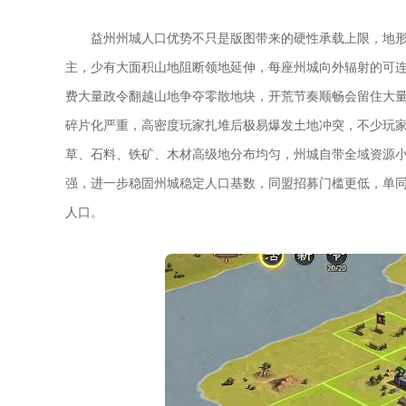
益州州城人口优势不只是版图带来的硬性承载上限，地
主，少有大面积山地阻断领地延伸，每座州城向外辐射的可
费大量政令翻越山地争夺零散地块，开荒节奏顺畅会留住大
碎片化严重，高密度玩家扎堆后极易爆发土地冲突，不少玩
草、石料、铁矿、木材高级地分布均匀，州城自带全域资源
强，进一步稳固州城稳定人口基数，同盟招募门槛更低，单
人口。