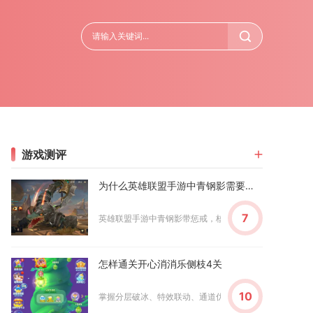
游戏测评
为什么英雄联盟手游中青钢影需要惩戒
7
英雄联盟手游中青钢影带惩戒，核心是为了适配打野定位、提
怎样通关开心消消乐侧枝4关
10
掌握分层破冰、特效联动、通道优先清理的思路，合理分配步