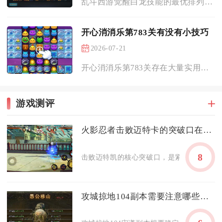
乱斗西游觉醒白龙技能的最优排列顺序为：人形态龙战于野→猛龙出...
开心消消乐第783关有没有小技巧
2026-07-21
开心消消乐第783关存在大量实用通关小技巧，掌握布局拆解、特...
游戏测评
火影忍者击败迈特卡的突破口在哪里
8
击败迈特凯的核心突破口，是紧盯所有形态迈
攻城掠地104副本需要注意哪些技巧