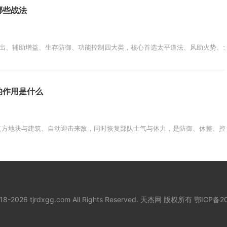
哪些战法
出、辅助增益、生存防御、功能控制四大类，核心首选太平道法、风助火势、士
的作用是什么
友方地块与建筑、自动迎击来敌，同时恢复部队士气与体力，是防御、休整、控场
018-2026 tjrdxgg.com All Rights Reserved. 天杰网 版权所有
鄂ICP备20