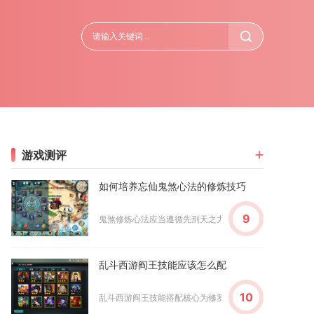
游戏测评
如何培养忘仙鬼煞心法的修炼技巧
9
鬼煞修炼心法应当遵循先刑天之力、再长生之命，随后补足句
乱斗西游阎王技能应该怎么配
10
乱斗西游阎王技能搭配核心为修罗灭+生死判+黄泉界全带，出